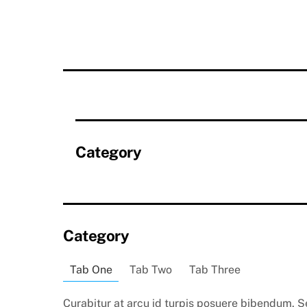
Skip
to
content
Category
Category
Tab One
Tab Two
Tab Three
Curabitur at arcu id turpis posuere bibendum. S